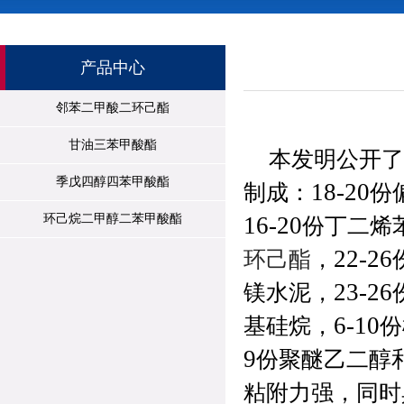
产品中心
邻苯二甲酸二环己酯
甘油三苯甲酸酯
本发明公开了
季戊四醇四苯甲酸酯
18-20
制成：
份
环己烷二甲醇二苯甲酸酯
16-20
份丁二烯
22-26
环己酯
，
23-26
镁水泥，
6-10
基硅烷，
份
9
份聚醚乙二醇
粘附力强，同时